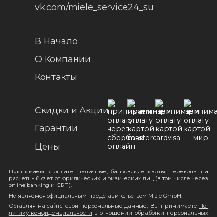
vk.com/miele_service24_su
В Начало
О Компании
Контакты
Скидки и Акции
Гарантии
Цены
При­ни­ма­ем к оп­ла­те: на­лич­ные, бан­ковс­кие кар­ты, пе­ре­во­ды на
рас­чет­ный счет от юри­ди­чес­ких и фи­зи­чес­ких лиц (в том чис­ле че­рез
on­li­ne ban­king и СБП).
Не яв­ля­ем­ся офи­ци­аль­ным предс­та­ви­тельст­вом Miele GmbH.
Ос­тав­ляя на сай­те свои пер­со­наль­ные дан­ные, Вы при­ни­ма­е­те
По­
ли­ти­ку кон­фи­ден­ци­ал­ьнос­ти
в от­но­ше­нии об­ра­бот­ки пер­со­наль­ных