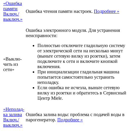
«Ошибка
памя­ти
Ошибка чтения памяти настроек.
Подробнее
»
Включ.­/
вык­люч.»
Ошибка электронного модуля. Для устранения
неисправности:
Полностью отключите гладильную систему
от электрической сети на несколько минут
(выньте сетевую вилку из розетки), затем
«Вык­лю­
подключите к сети и включите кнопкой
чить из
включения.
сети»
При инициализации гладильная машина
попытается самостоятельно устранить
неполадку.
Если ошибка не исчезла, выньте сетевую
вилку из розетки и обратитесь в Сервисный
Центр Miele.
«Непо­лад­
ка зали­ва
Ошибка залива воды: проблема с подачей воды в
Включ.­/
парогенератор.
Подробнее
»
вык­люч.»