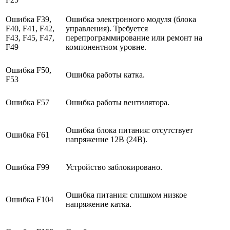
Ошибка
F39,
Ошибка электронного модуля (блока
F40, F41, F42,
управления). Требуется
F43, F45, F47,
перепрограммирование или ремонт на
F49
компонентном уровне.
Ошибка
F50,
Ошибка работы катка.
F53
Ошибка
F57
Ошибка работы вентилятора.
Ошибка блока питания: отсутствует
Ошибка
F61
напряжение 12В (24В).
Ошибка
F99
Устройство заблокировано.
Ошибка питания: слишком низкое
Ошибка
F104
напряжение катка.