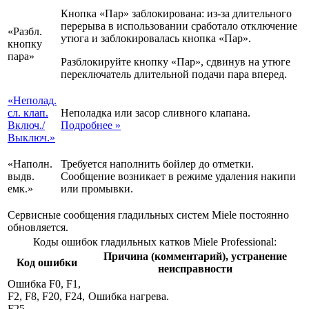
Кнопка «Пар» заблокирована: из-за длительного
перерыва в использовании сработало отключение
«Разбл.
утюга и заблокировалась кнопка «Пар».
кноп­ку
пара»
Разблокируйте кнопку «Пар», сдвинув на утюге
переключатель длительной подачи пара вперед.
«Непо­лад.
сл. клап.
Неполадка или засор сливного клапана.
Включ.­/
Подробнее
»
Вык­люч.»
«На­полн.
Требуется наполнить бойлер до отметки.
выдв.
Сообщение возникает в режиме удаления накипи
емк.»
или промывки.
Сервисные сообщения гладильных систем Miele постоянно
обновляется.
Коды ошибок гладильных катков Miele Professional:
Причина (комментарий), устранение
Код ошибки
неисправности
Ошибка
F0, F1,
F2, F8, F20, F24,
Ошибка нагрева.
F25