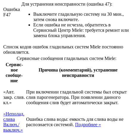
Для устранения неисправности (ошибка 47):
Ошибка
Выключите гладильную систему на 30 мин.,
F47
затем снова включите.
Если ошибка не исчезла, обратитесь в
Сервисный Центр Miele: требуется ремонт или
замена блока управления.
Список кодов ошибок гладильных систем Miele постоянно
обновляется.
Сервисные сообщения гладильных систем Miele:
Сер­вис­
ное
Причина (комментарий), устранение
сообще­
неисправности
ние
«Авт.
При включении гладильной системы был открыт
закр. слив.
слив парогенератора. При появлении данного
кл.»
сообщения слив будет автоматически закрыт.
«Непо­лад.
слива
Ошибка слива воды: емкость для слива воды не
Включ.­/
распознается системой.
Подробнее
»
вык­люч.»