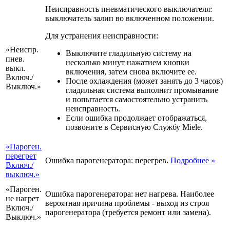
Неисправность пневматического выключателя:
выключатель залип во включенном положении.
Для устранения неисправности:
«Неиспр.
Выключите гладильную систему на
пнев.
несколько минут нажатием кнопки
выкл.
включения, затем снова включите ее.
Включ.­/
После охлаждения (может занять до 3 часов)
Вык­люч.»
гладильная система выполнит промывание
и попытается самостоятельно устранить
неисправность.
Если ошибка продолжает отображаться,
позвоните в Сервисную Службу Miele.
«Паро­ген.
пере­грет
Ошибка парогенератора: перегрев.
Подробнее
»
Включ.­/
вык­люч.»
«Паро­ген.
Ошибка парогенератора: нет нагрева. Наиболее
не наг­рет
вероятная причина проблемы - выход из строя
Включ.­/
парогенератора (требуется ремонт или замена).
Вык­люч.»