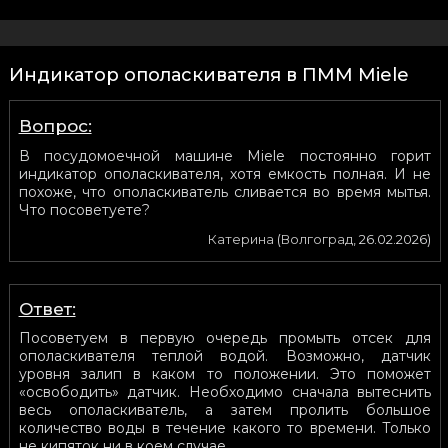
Индикатор ополаскивателя в ПММ Miele
Вопрос:
В посудомоечной машине Miele постоянно горит
индикатор ополаскивателя, хотя емкость полная. И не
похоже, что ополаскиватель сливается во время мытья.
Что посоветуете?
Катерина
(
Волгоград
,
26.02.2026
)
Ответ:
Посоветуем в первую очередь промыть отсек для
ополаскивателя теплой водой. Возможно, датчик
уровня залип в каком то положении. Это поможет
«освободить» датчик. Необходимо сначала вытеснить
весь ополаскиватель, а затем пролить большое
количество воды в течение какого то времени. Только
не кипяток ни в коем случае.