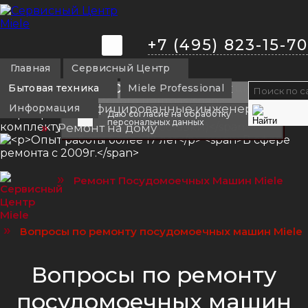
+7 (495) 823-15-70
Ежедневно: 8:00 - 23:00
Главная
Сервисный Центр
Ремонт бытовой и промышленной
Бытовая техника
Miele Professional
Miele
коммерческой
техники
Информация
Сертифицированные инженеры
Даю согласие на обработку
персональных данных
Ремонт на дому
»
Ремонт Посудомоечных Машин Miele
»
Вопросы по ремонту посудомоечных машин Miele
Вопросы по ремонту
посудомоечных машин