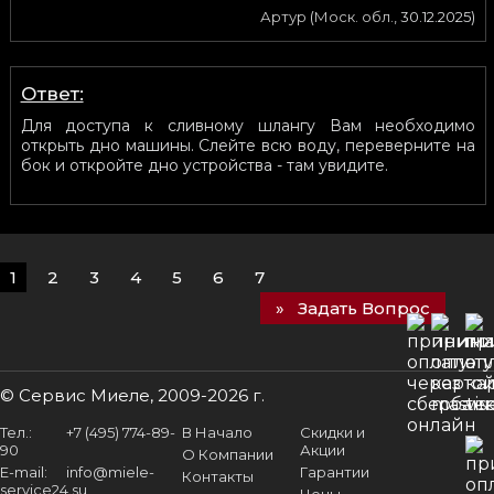
Артур
(
Моск. обл.
,
30.12.2025
)
Ответ:
Для доступа к сливному шлангу Вам необходимо
открыть дно машины. Слейте всю воду, переверните на
бок и откройте дно устройства - там увидите.
1
2
3
4
5
6
7
Задать Вопрос
© Сервис Миеле, 2009-2026 г.
Тел.:
+7 (495) 774-89-
В Начало
Скидки и
90
Акции
О Компании
E-mail:
info@miele-
Гарантии
Контакты
service24.su
Цены