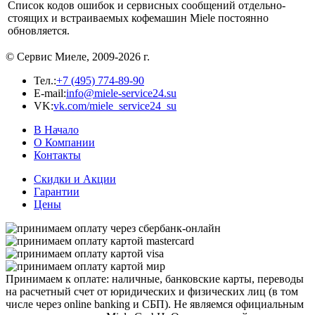
Список кодов ошибок и сервисных сообщений отдельно-
стоящих и встраиваемых кофемашин Miele постоянно
обновляется.
© Сервис Миеле, 2009-2026 г.
Тел.:
+7 (495) 774-89-90
E-mail:
info@miele-service24.su
VK:
vk.com/miele_service24_su
В Начало
О Компании
Контакты
Скидки и Акции
Гарантии
Цены
При­ни­ма­ем к оп­ла­те: на­лич­ные, бан­ковс­кие кар­ты, пе­ре­во­ды
на рас­чет­ный счет от юри­ди­чес­ких и фи­зи­чес­ких лиц (в том
чис­ле че­рез on­li­ne ban­king и СБП).
Не яв­ля­ем­ся офи­ци­аль­ным