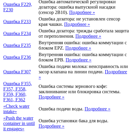
Ошибка автоматической регулировки
Ошибка
F229,
дозатора: ошибка выпускной насадки
F230
(сенсор 2B10).
Подробнее
»
Ошибка дозатора: не установлен сенсор
Ошибка
F233
края чашки.
Подробнее
»
Ошибка дозатора: трижды сработала защита
Ошибка
F234
от переполнения.
Подробнее
»
Внутренняя ошибка: ошибка коммутации с
Ошибка
F235
блоком EPZ.
Подробнее
»
Внутренняя ошибка: ошибка коммутации с
Ошибка
F236
блоком EPB.
Подробнее
»
Ошибка подачи молока: неисправность или
Ошибка
F307
засор клапана на линии подачи.
Подробнее
»
Ошибка
F355,
Ошибка системы зернового кофе:
F357, F358,
заклинивание или блокировка системы.
F359, F360,
Подробнее
»
F361, F362
«Check water
Ошибка подачи воды.
Подробнее
»
intake»
«Push the water
Ошибка установки бака для воды.
con­tai­ner in until
Подробнее
»
it enga­ges»