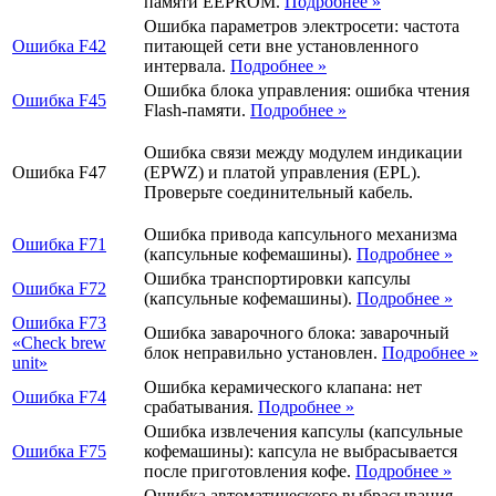
памяти EEPROM.
Подробнее
»
Ошибка параметров электросети: частота
Ошибка
F42
питающей сети вне установленного
интервала.
Подробнее
»
Ошибка блока управления: ошибка чтения
Ошибка
F45
Flash-памяти.
Подробнее
»
Ошибка связи между модулем индикации
Ошибка
F47
(EPWZ) и платой управления (EPL).
Проверьте соединительный кабель.
Ошибка привода капсульного механизма
Ошибка
F71
(капсульные кофемашины).
Подробнее
»
Ошибка транспортировки капсулы
Ошибка
F72
(капсульные кофемашины).
Подробнее
»
Ошибка
F73
Ошибка заварочного блока: заварочный
«Check brew
блок неправильно установлен.
Подробнее
»
unit»
Ошибка керамического клапана: нет
Ошибка
F74
срабатывания.
Подробнее
»
Ошибка извлечения капсулы (капсульные
Ошибка
F75
кофемашины): капсула не выбрасывается
после приготовления кофе.
Подробнее
»
Ошибка автоматического выбрасывания