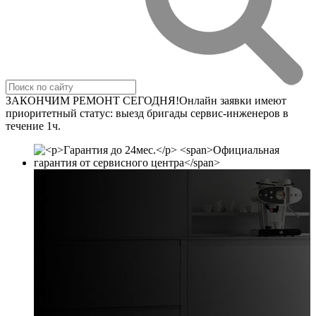
ЗАКОНЧИМ РЕМОНТ СЕГОДНЯ!
Онлайн заявки имеют
приоритетный статус: вы­езд бри­га­ды сер­вис-­ин­же­не­ров в
течение 1ч.