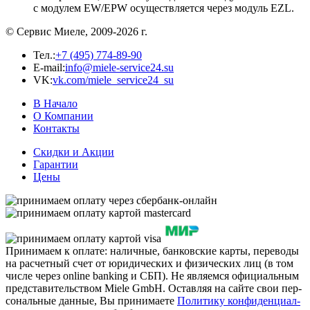
с модулем EW/EPW осуществляется через модуль EZL.
© Сервис Миеле, 2009-2026 г.
Тел.:
+7 (495) 774-89-90
E-mail:
info@miele-service24.su
VK:
vk.com/miele_service24_su
В Начало
О Компании
Контакты
Скидки и Акции
Гарантии
Цены
При­ни­ма­ем к оп­ла­те: на­лич­ные, бан­ковс­кие кар­ты, пе­ре­во­ды
на рас­чет­ный счет от юри­ди­чес­ких и фи­зи­чес­ких лиц (в том
чис­ле че­рез on­li­ne ban­king и СБП).
Не яв­ля­ем­ся офи­ци­аль­ным
предс­та­ви­тельст­вом Miele GmbH.
Ос­тав­ляя на сай­те свои пер­
со­наль­ные дан­ные, Вы при­ни­ма­е­те
По­ли­ти­ку кон­фи­ден­ци­ал­